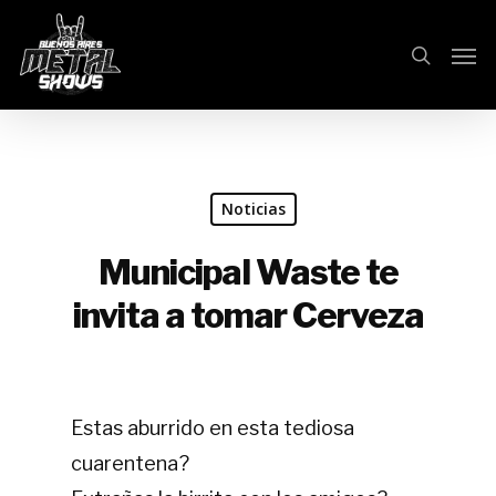
Skip
Men
search
to
main
content
Noticias
Municipal Waste te
invita a tomar Cerveza
Estas aburrido en esta tediosa
cuarentena?