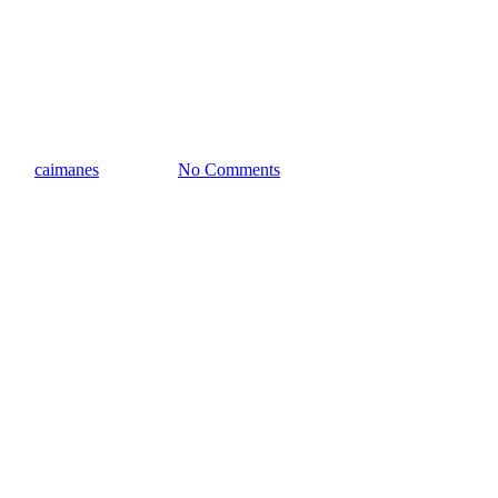
SOULFLY lanza el EP en
directo «Live Ritual NYC
MMXIX»
By
caimanes
11/05/2021
No Comments