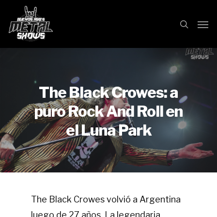
Skip
Men
search
to
main
content
The Black Crowes: a
puro Rock And Roll en
el Luna Park
The Black Crowes volvió a Argentina
luego de 27 años. La legendaria