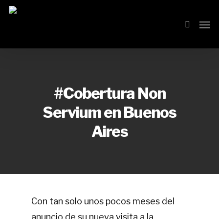
Skip
Men
search
to
main
content
#Cobertura Non
Servium en Buenos
Aires
Con tan solo unos pocos meses del
anuncio de su nueva visita a la