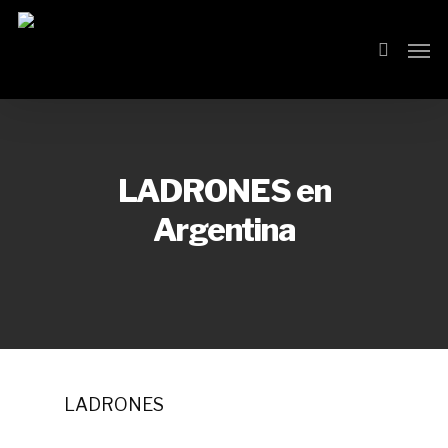
Skip
Men
search
to
main
content
LADRONES en
Argentina
LADRONES