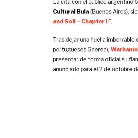
La cita con el público argentino
Cultural Bula
(Buenos Aires), si
and Soil – Chapter I
I”.
​Tras dejar una huella imborrable
portugueses Gaerea),
Warhamm
presentar de forma oficial su fla
anunciado para el 2 de octubre 
​Para hacer de esta una velada de
local:
Immundus Spiritus
y
Glo
​Un poco de historia
​Nacidos en 2012 como un proye