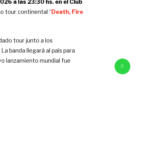
26 a las 23:30 hs. en el Club
o tour continental “
Death, Fire
dado tour junto a los
a banda llegará al país para
uyo lanzamiento mundial fue
s de lujo de la escena
 el show de los griegos.
idad hacia un sonido mucho más