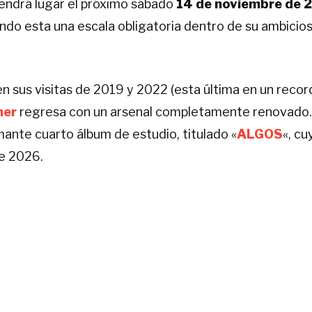
 tendrá lugar el próximo sábado
14 de noviembre de 20
endo esta una escala obligatoria dentro de su ambicios
 en sus visitas de 2019 y 2022 (esta última en un recor
er
regresa con un arsenal completamente renovado. L
mante cuarto álbum de estudio, titulado «
ALGOS
«, c
de 2026.
 puro metal oscuro, la fecha contará con dos invitado
riam Satanas
, encargados de preparar el terreno para
cto de Thrash Metal,
Warhammer
consolidó su ident