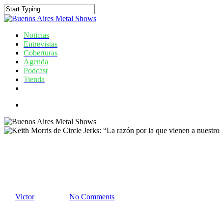
Skip
to
Close
main
Search
content
search
Menu
Noticias
Entrevistas
Coberturas
Agenda
Podcast
Tienda
facebook
instagram
search
Keith Morris de Circle Jerks: “
música es real”
By
Victor
11/12/2024
No Comments