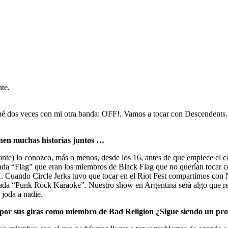
te.
qué dos veces con mi otra banda: OFF!. Vamos a tocar con Descendents.
nen muchas historias juntos …
ntante) lo conozco, más o menos, desde los 16, antes de que empiece el 
ada “Flag” que eran los miembros de Black Flag que no querían tocar c
uando Circle Jerks tuvo que tocar en el Riot Fest compartimos con N
ada “Punk Rock Karaoke”. Nuestro show en Argentina será algo que rea
 joda a nadie.
 por sus giras como miembro de Bad Religion ¿Sigue siendo un pro